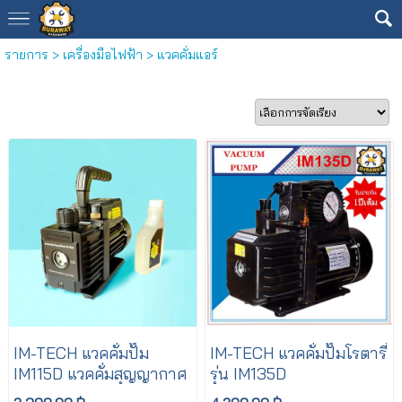
รายการ
>
เครื่องมือไฟฟ้า
>
แวคคั่มแอร์
IM-TECH แวคคั่มปั๊ม
IM-TECH แวคคั่มปั๊มโรตารี่
IM115D แวคคั่มสุญญากาศ
รุ่น IM135D