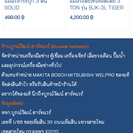
แม่แรงกระปุก 3 ตัน
แม่แรงตะเข้โหลดเตี้ย 3
SOLID
TON รุ่น BJK-3L TIGER
499.00 ฿
4,200.00 ฿
ร้านบูรณ์วัฒน์ ฮาร์ดแวร์ (Burawat hardware)
จัดจำหน่ายเครื่องมือช่าง ตู้เชื่อม เครื่องเจียร์ เลื่อยวงเดือน ปั๊มน้ำ
และอุปกรณ์เครื่องมือช่างทั่วไป
ตัวแทนจำหน่าย MAKITA BOSCH MITSUBISHI WELPRO ของแท้
จัดส่งสินค้าไว หรือรับสินค้าหน้าร้านได้
อยากได้ของแท้ นึกถึงบูรณ์วัฒน์ ฮาร์ดแวร์
ข้อมูลติดต่อ
หจก.บูรณ์วัฒน์ ฮาร์ดแวร์
เลขที่ 1/88 ซอยเพิ่มสิน 39 ถนนเพิ่มสิน แขวงสายไหม
เขตสายไหม กรุงเทพฯ 10220