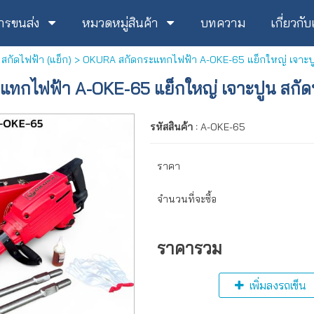
ารขนส่ง
หมวดหมู่สินค้า
บทความ
เกี่ยวกั
>
สกัดไฟฟ้า (แย็ก)
> OKURA สกัดกระแทกไฟฟ้า A-OKE-65 แย็กใหญ่ เจาะปู
ทกไฟฟ้า A-OKE-65 แย็กใหญ่ เจาะปูน สกัด
รหัสสินค้า :
A-OKE-65
ราคา
จำนวนที่จะซื้อ
ราคารวม
เพิ่มลงรถเข็น